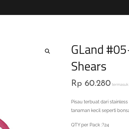
GLand #05-
Shears
Rp
60.280
termasuk
Pisau terbuat dari stainles
tanaman kecil seperti bons
QTY per Pack :?24