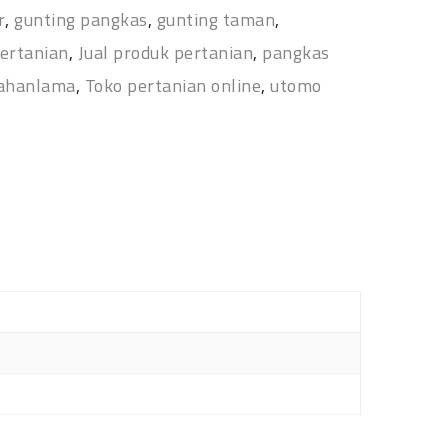
r
,
gunting pangkas
,
gunting taman
,
pertanian
,
Jual produk pertanian
,
pangkas
ahanlama
,
Toko pertanian online
,
utomo