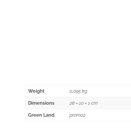
Weight
0,095 kg
Dimensions
28 × 10 × 1 cm
Green Land
promo2