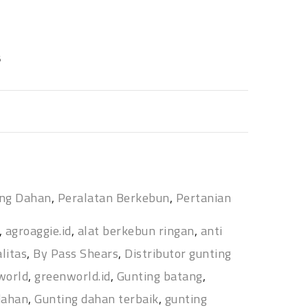
6
ing Dahan
,
Peralatan Berkebun
,
Pertanian
,
agroaggie.id
,
alat berkebun ringan
,
anti
litas
,
By Pass Shears
,
Distributor gunting
world
,
greenworld.id
,
Gunting batang
,
dahan
,
Gunting dahan terbaik
,
gunting