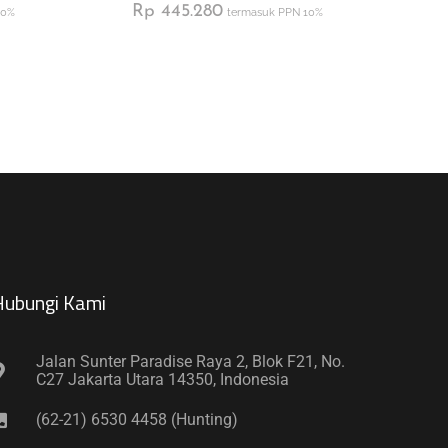
Rp
445.280
10%
termasuk PPN 10%
ubungi Kami​
Jalan Sunter Paradise Raya 2, Blok F21, No.
C27 Jakarta Utara 14350, Indonesia
(62-21) 6530 4458 (Hunting)