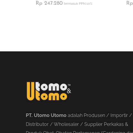
Rp
247.280
Rp
termasuk PPN 10%
PT. Utomo Utomo
adalah Produsen / Importir /
Distributor / Wholesaler / Supplier Perkakas &