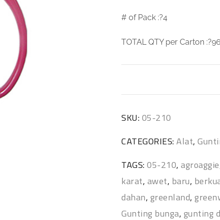
# of Pack :?4
TOTAL QTY per Carton :?9
SKU:
05-210
CATEGORIES:
Alat
,
Gunt
TAGS:
05-210
,
agroaggie
karat
,
awet
,
baru
,
berkua
dahan
,
greenland
,
green
Gunting bunga
,
gunting 