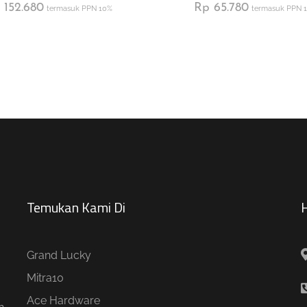
152.680
Rp
65.780
termasuk PPN 10%
termasuk PPN 
Temukan Kami Di
H
Grand Lucky
Mitra10
Ace Hardware