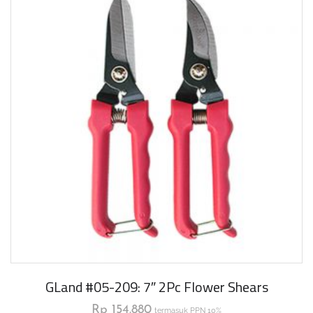
GLand #05-209: 7″ 2Pc Flower Shears
Rp
154.880
termasuk PPN 10%