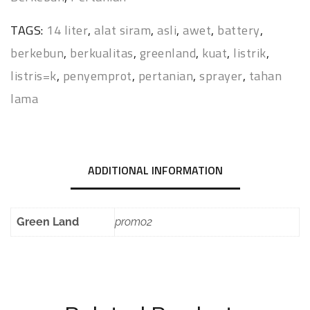
TAGS:
14 liter
,
alat siram
,
asli
,
awet
,
battery
,
berkebun
,
berkualitas
,
greenland
,
kuat
,
listrik
,
listris=k
,
penyemprot
,
pertanian
,
sprayer
,
tahan
lama
ADDITIONAL INFORMATION
Green Land
promo2