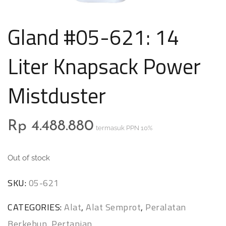
Gland #05-621: 14
Liter Knapsack Power
Mistduster
Rp
4.488.880
termasuk PPN 10%
Out of stock
SKU:
05-621
CATEGORIES:
Alat
,
Alat Semprot
,
Peralatan
Berkebun
,
Pertanian