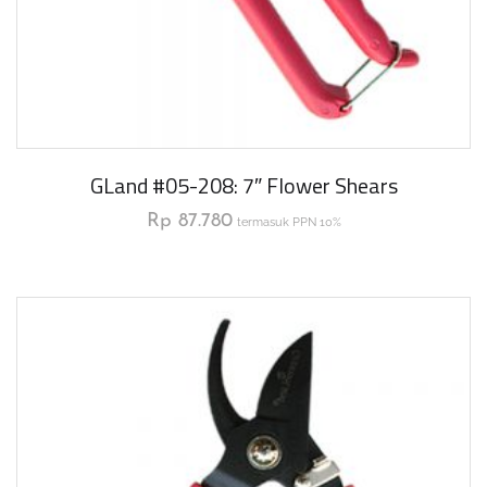
GLand #05-208: 7″ Flower Shears
Rp
87.780
termasuk PPN 10%