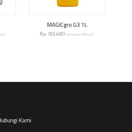
MAGICgro G3 1L
Rp
185.680
 10%
termasuk PPN 10%
ubungi Kami​