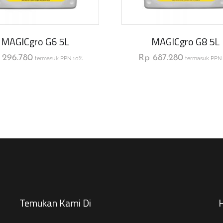
MAGICgro G6 5L
MAGICgro G8 5L
296.780
Rp
687.280
termasuk PPN 10%
termasuk PPN
Temukan Kami Di
H