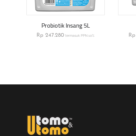
Probiotik Insang 5L
Rp
247.280
Rp
termasuk PPN 10%