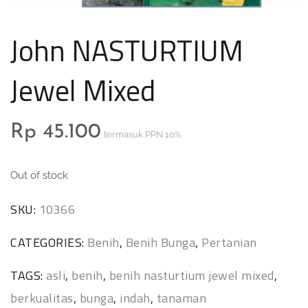
John NASTURTIUM
Jewel Mixed
Rp
45.100
termasuk PPN 10%
Out of stock
SKU:
10366
CATEGORIES:
Benih
,
Benih Bunga
,
Pertanian
TAGS:
asli
,
benih
,
benih nasturtium jewel mixed
,
berkualitas
,
bunga
,
indah
,
tanaman