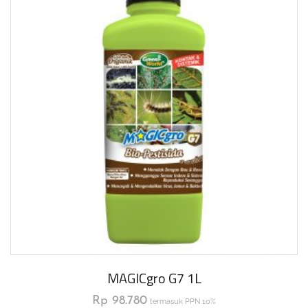
MAGICgro G7 1L
Rp
98.780
termasuk PPN 10%