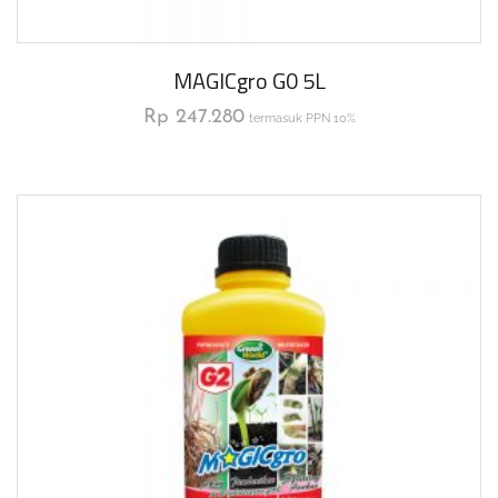
MAGICgro G0 5L
Rp
247.280
termasuk PPN 10%