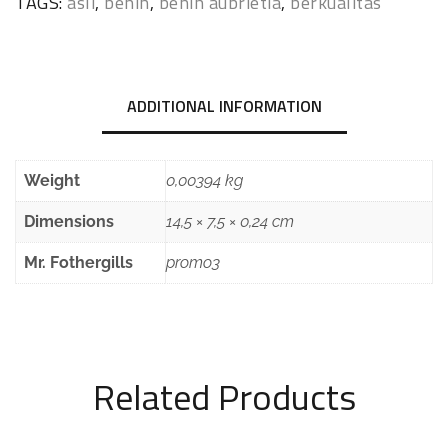
TAGS:
asli
,
benih
,
benih aubrietia
,
berkualitas
ADDITIONAL INFORMATION
Weight
0,00394 kg
Dimensions
14,5 × 7,5 × 0,24 cm
Mr. Fothergills
promo3
Related Products