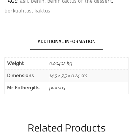
TAGS:
asli
,
benih
,
benih cactus of the dessert
,
berkualitas
,
kaktus
ADDITIONAL INFORMATION
Weight
0,00402 kg
Dimensions
14,5 × 7,5 × 0,24 cm
Mr. Fothergills
promo3
Related Products