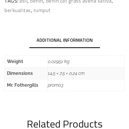
TAGS:
asli
,
benih
,
benih cat grass avena sativa
,
berkualitas
,
rumput
ADDITIONAL INFORMATION
Weight
0,02951 kg
Dimensions
14,5 × 7,5 × 0,24 cm
Mr. Fothergills
promo3
Related Products