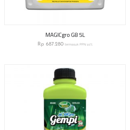
MAGICgro G8 5L
Rp
687.280
termasuk PPN 10%