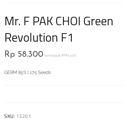
Mr. F PAK CHOI Green
Revolution F1
Rp
58.300
termasuk PPN 10%
GERM 85% | 175 Seeds
SKU:
13201