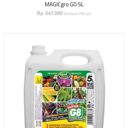
MAGICgro G0 5L
Rp
247.280
termasuk PPN 10%