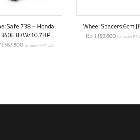
erSafe 738 – Honda
Wheel Spacers 6cm [p
X340E 8KW/10,7HP
Rp
1.152.800
termasuk PPN
1.387.800
termasuk PPN 10%