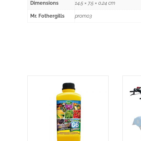
Dimensions
14,5 × 7,5 × 0,24 cm
Mr. Fothergills
promo3