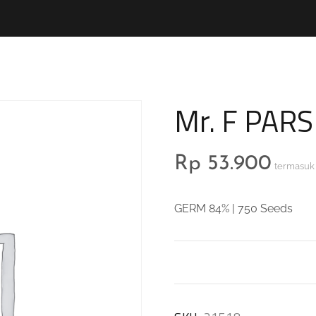
Mr. F PARSL
Rp
53.900
termasuk
GERM 84% | 750 Seeds