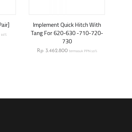
air]
Implement Quick Hitch With
Tang For 620-630 -710-720-
 10%
730
Rp
3.462.800
termasuk PPN 10%