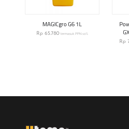
MAGICgro G6 1L
Pow
G
Rp
65.780
termasuk PPN 10%
Rp
7