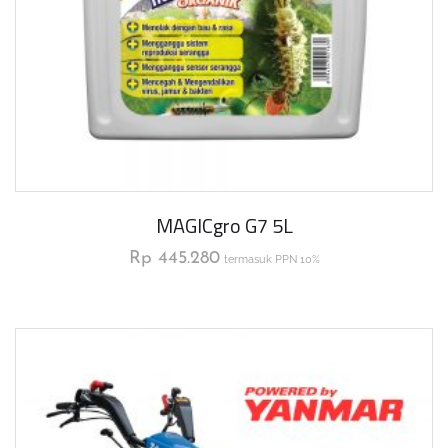
MAGICgro G7 5L
Rp
445.280
termasuk PPN 10%