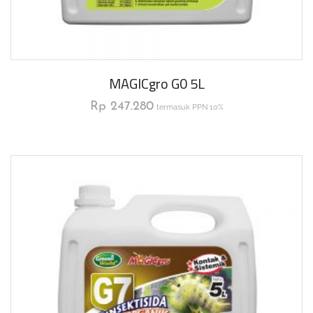
MAGICgro G0 5L
Rp
247.280
termasuk PPN 10%