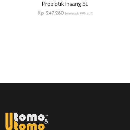
Probiotik Insang 5L
Rp
247.280
termasuk PPN 10%