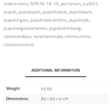
makromikro
,
NPK18-18-19
,
pertanian
,
pujib01
,
pupuk
,
pupukajaib
,
pupukbubuk
,
pupukdaun
,
pupukirigasi
,
pupukmakromikro
,
pupuknpk
,
pupuksegalatanaman
,
pupukseimbang
,
tanamandaun
,
tanamanmuda
,
utomoutomo
,
utomoutomo.id
ADDITIONAL INFORMATION
Weight
0,5 kg
Dimensions
8,5 × 8,5 × 11 cm