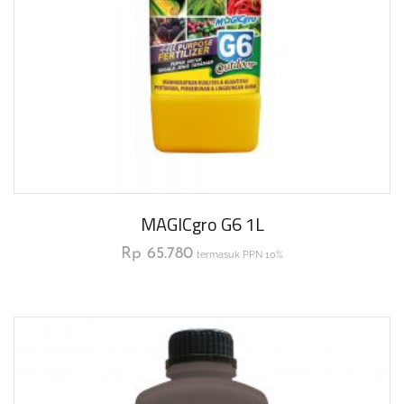
MAGICgro G6 1L
Rp
65.780
termasuk PPN 10%