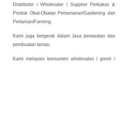
Distributor / Wholesaler / Supplier Perkakas &
Produk Obat-Obatan Pertamanan/Gardening dan
Pertanian/Farming.
Kami juga bergerak dalam Jasa perawatan dan
pembuatan taman.
Kami melayani konsumen wholesales / grosir /
retailers / pengecer, supermarket, toko khusus,
toko bangunan/home improvement store, toko
perkakas/hardware store, toko perlengkapan
rumah, toko kimia dan toko-toko pertanian. Kami
juga melayani b2b, perusahaan pemakai
langsung seperti lapangan golf, restaurant, hotel,
kantor serta perusahaan pengolah limbah. toko
pertamanan dan beberapa pemakai langsung