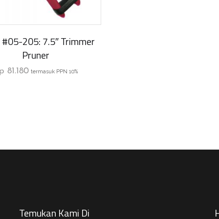
 #05-205: 7.5″ Trimmer
Pruner
p
81.180
termasuk PPN 10%
Temukan Kami Di
H