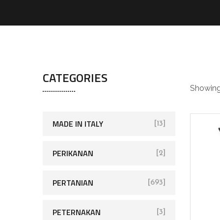
05
CATEGORIES
Showing 
MADE IN ITALY
[13]
PERIKANAN
[2]
PERTANIAN
[693]
PETERNAKAN
[3]