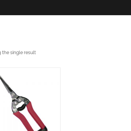
-205: 7.5? Trimm
the single result