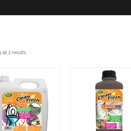
tibau
all 2 results