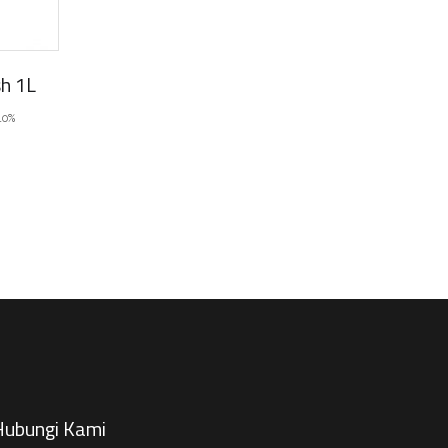
sh 1L
10%
ubungi Kami​