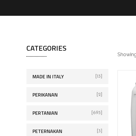
an
CATEGORIES
Showing 
MADE IN ITALY
[13]
PERIKANAN
[2]
PERTANIAN
[693]
PETERNAKAN
[3]