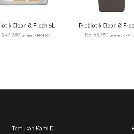
iotik Clean & Fresh 5L
Probiotik Clean & Fre
p
247.280
Rp
65.780
termasuk PPN 10%
termasuk PPN 
Temukan Kami Di
H