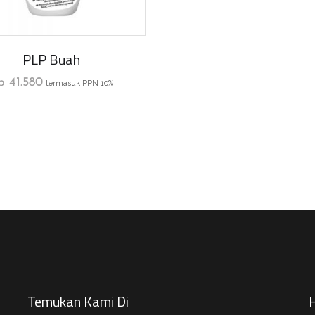
PLP Buah
p
41.580
termasuk PPN 10%
Temukan Kami Di
H