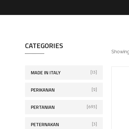
nu
CATEGORIES
Showing 
MADE IN ITALY
[13]
PERIKANAN
[2]
PERTANIAN
[693]
PETERNAKAN
[3]