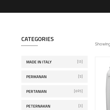
pe
CATEGORIES
Showing 
MADE IN ITALY
[13]
PERIKANAN
[2]
PERTANIAN
[693]
PETERNAKAN
[3]