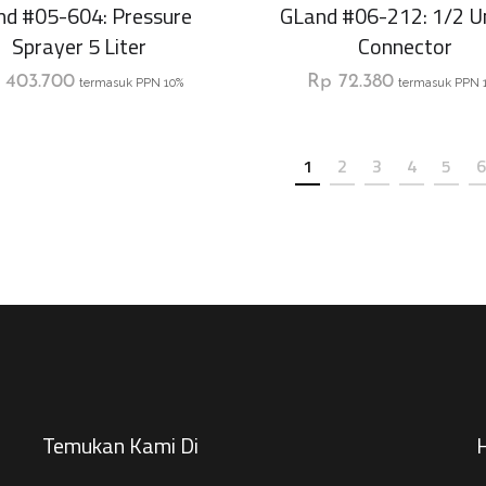
nd #05-604: Pressure
GLand #06-212: 1/2 U
Sprayer 5 Liter
Connector
403.700
Rp
72.380
termasuk PPN 10%
termasuk PPN 
1
2
3
4
5
6
Temukan Kami Di
H