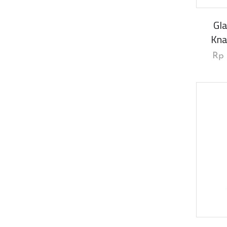
Gla
Kna
Rp