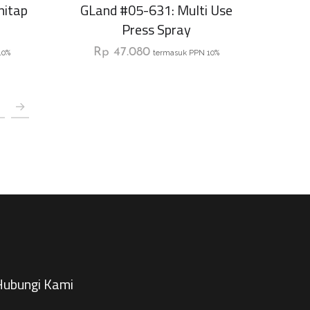
nitap
GLand #05-631: Multi Use
Press Spray
Rp
47.080
10%
termasuk PPN 10%
ubungi Kami​