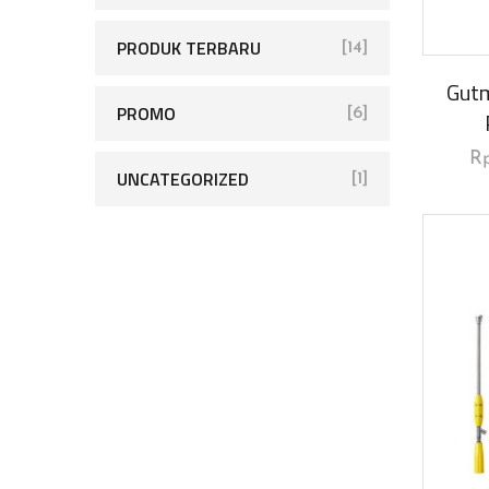
PRODUK TERBARU
[14]
Gutm
PROMO
[6]
R
UNCATEGORIZED
[1]