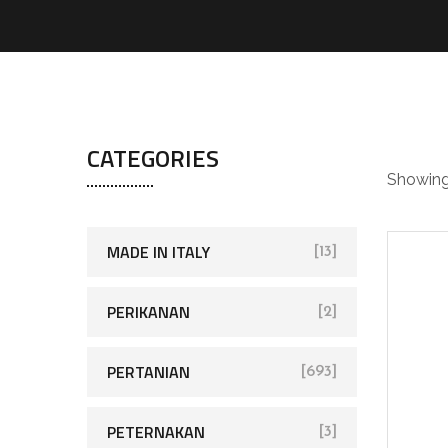
pe
CATEGORIES
Showing 
MADE IN ITALY
[13]
PERIKANAN
[2]
PERTANIAN
[693]
PETERNAKAN
[3]