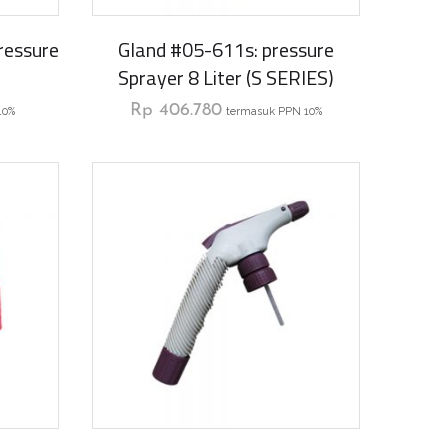
ressure
Gland #05-611s: pressure
Sprayer 8 Liter (S SERIES)
Rp
406.780
10%
termasuk PPN 10%