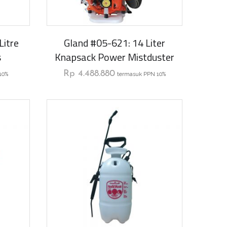
Litre
Gland #05-621: 14 Liter
s
Knapsack Power Mistduster
Rp
4.488.880
10%
termasuk PPN 10%