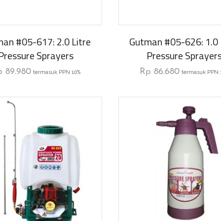
an #05-617: 2.0 Litre
Gutman #05-626: 1.0 
Pressure Sprayers
Pressure Sprayer
p
89.980
Rp
86.680
termasuk PPN 10%
termasuk PPN 