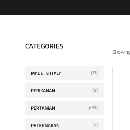
pu
CATEGORIES
Showing 
MADE IN ITALY
[13]
PERIKANAN
[2]
PERTANIAN
[693]
PETERNAKAN
[3]