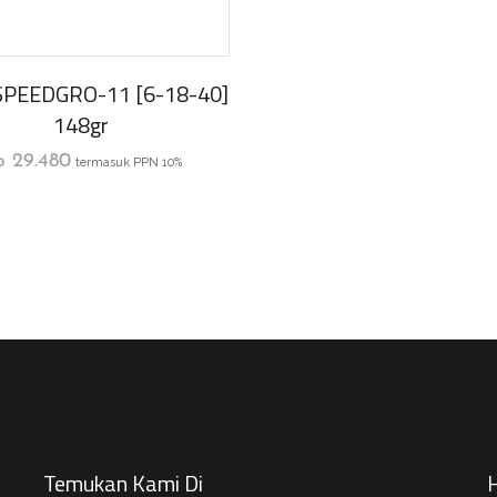
SPEEDGRO-11 [6-18-40]
148gr
p
29.480
termasuk PPN 10%
Temukan Kami Di
H