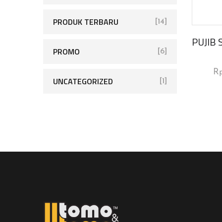
PRODUK TERBARU
[14]
PUJIB 
PROMO
[6]
R
UNCATEGORIZED
[1]