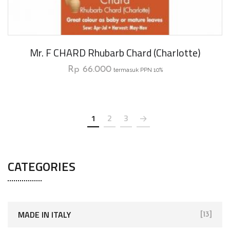
Mr. F CHARD Rhubarb Chard (Charlotte)
Rp
66.000
termasuk PPN 10%
1
2
3
CATEGORIES
MADE IN ITALY
[13]