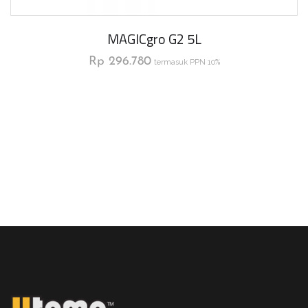
MAGICgro G2 5L
Rp
296.780
termasuk PPN 10%