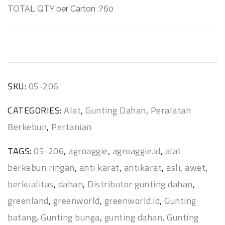
TOTAL QTY per Carton :?60
SKU:
05-206
CATEGORIES:
Alat
,
Gunting Dahan
,
Peralatan
Berkebun
,
Pertanian
TAGS:
05-206
,
agroaggie
,
agroaggie.id
,
alat
berkebun ringan
,
anti karat
,
antikarat
,
asli
,
awet
,
berkualitas
,
dahan
,
Distributor gunting dahan
,
greenland
,
greenworld
,
greenworld.id
,
Gunting
batang
,
Gunting bunga
,
gunting dahan
,
Gunting