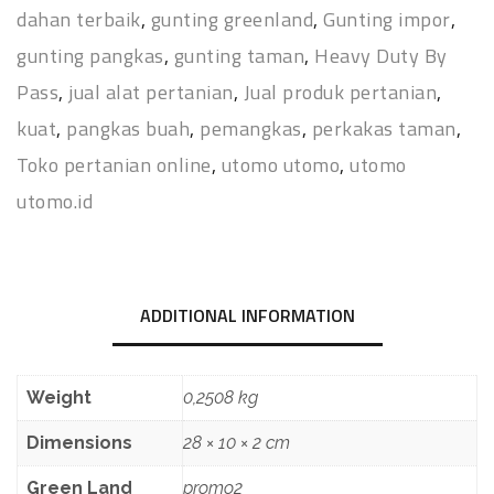
dahan terbaik
,
gunting greenland
,
Gunting impor
,
gunting pangkas
,
gunting taman
,
Heavy Duty By
Pass
,
jual alat pertanian
,
Jual produk pertanian
,
kuat
,
pangkas buah
,
pemangkas
,
perkakas taman
,
Toko pertanian online
,
utomo utomo
,
utomo
utomo.id
ADDITIONAL INFORMATION
Weight
0,2508 kg
Dimensions
28 × 10 × 2 cm
Green Land
promo2