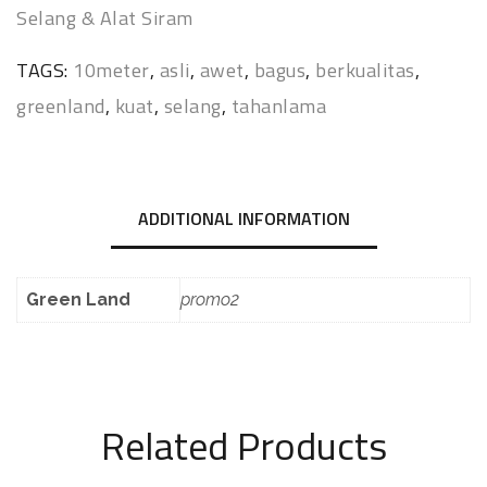
Selang & Alat Siram
TAGS:
10meter
,
asli
,
awet
,
bagus
,
berkualitas
,
greenland
,
kuat
,
selang
,
tahanlama
ADDITIONAL INFORMATION
Green Land
promo2
Related Products