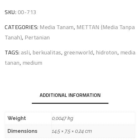
SKU:
00-713
CATEGORIES:
Media Tanam
,
METTAN (Media Tanpa
Tanah)
,
Pertanian
TAGS:
asli
,
berkualitas
,
greenworld
,
hidroton
,
media
tanan
,
medium
ADDITIONAL INFORMATION
Weight
0,0047 kg
Dimensions
14,5 × 7,5 × 0,24 cm