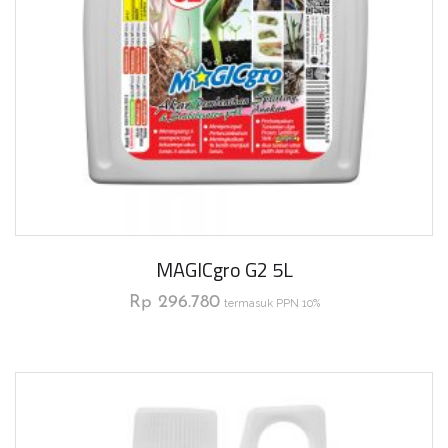
MAGICgro G2 5L
Rp
296.780
termasuk PPN 10%