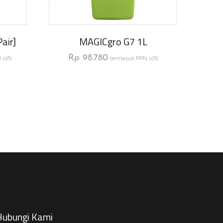
air]
MAGICgro G7 1L
Rp
98.780
 10%
termasuk PPN 10%
ubungi Kami​