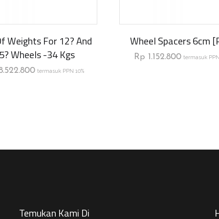
Of Weights For 12? And
Wheel Spacers 6cm [p
5? Wheels -34 Kgs
Rp
1.152.800
termasuk PPN
8.522.800
termasuk PPN 10%
Temukan Kami Di
H