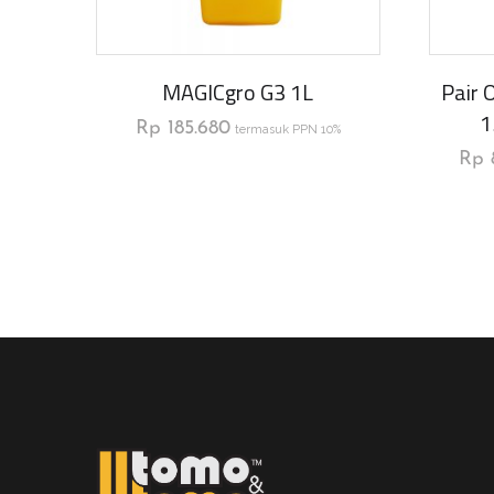
MAGICgro G3 1L
Pair 
1
Rp
185.680
termasuk PPN 10%
Rp