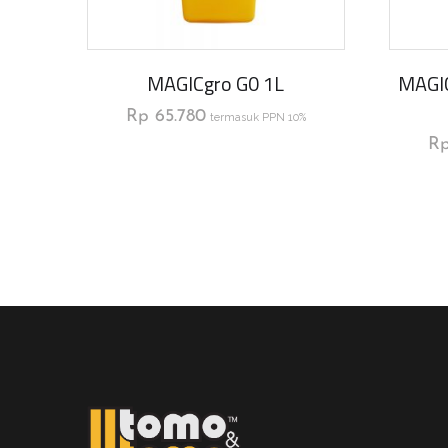
MAGICgro G0 1L
MAGI
Rp
65.780
termasuk PPN 10%
R