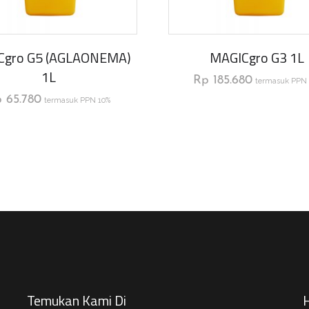
Cgro G5 (AGLAONEMA)
MAGICgro G3 1L
1L
Rp
185.680
termasuk PPN 
p
65.780
termasuk PPN 10%
Temukan Kami Di
H