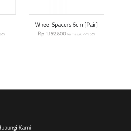
Wheel Spacers 6cm [pair]
Rp
1.152.800
10%
termasuk PPN 10%
ubungi Kami​