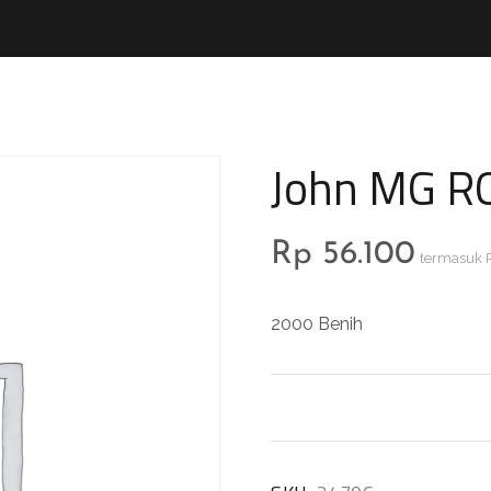
John MG R
Rp
56.100
termasuk 
2000 Benih