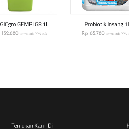
GICgro GEMPI G8 1L
Probiotik Insang 1
152.680
Rp
65.780
termasuk PPN 10%
termasuk PPN 
Temukan Kami Di
H