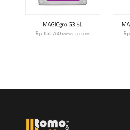
MAGICgro G3 5L
MA
Rp
835.780
Rp
termasuk PPN 10%