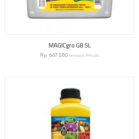
MAGICgro G8 5L
Rp
687.280
termasuk PPN 10%