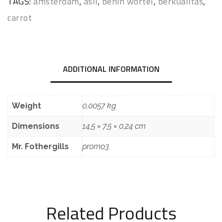
TAGS:
amsterdam
,
asli
,
benih wortel
,
berkualitas
,
carrot
ADDITIONAL INFORMATION
Weight
0,0057 kg
Dimensions
14,5 × 7,5 × 0,24 cm
Mr. Fothergills
promo3
Related Products