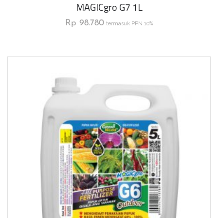
MAGICgro G7 1L
Rp
98.780
termasuk PPN 10%