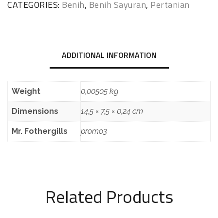
CATEGORIES:
Benih
,
Benih Sayuran
,
Pertanian
ADDITIONAL INFORMATION
Weight
0,00505 kg
Dimensions
14,5 × 7,5 × 0,24 cm
Mr. Fothergills
promo3
Related Products