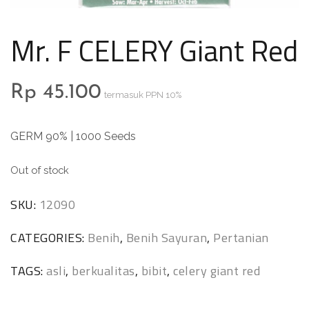
Mr. F CELERY Giant Red
Rp
45.100
termasuk PPN 10%
GERM 90% | 1000 Seeds
Out of stock
SKU:
12090
CATEGORIES:
Benih
,
Benih Sayuran
,
Pertanian
TAGS:
asli
,
berkualitas
,
bibit
,
celery giant red