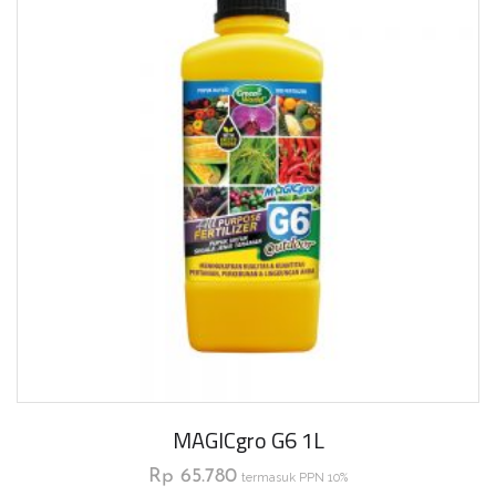
MAGICgro G6 1L
Rp
65.780
termasuk PPN 10%