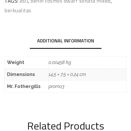
TAGS:
asli
,
benih cosmos dwarf sonata mixed
,
berkualitas
ADDITIONAL INFORMATION
Weight
0,00458 kg
Dimensions
14,5 × 7,5 × 0,24 cm
Mr. Fothergills
promo3
Related Products