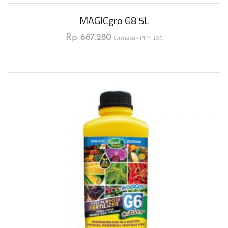
MAGICgro G8 5L
Rp
687.280
termasuk PPN 10%