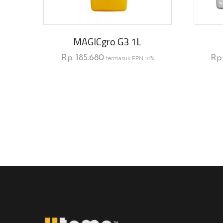
MAGICgro G3 1L
Rp
185.680
Rp
termasuk PPN 10%