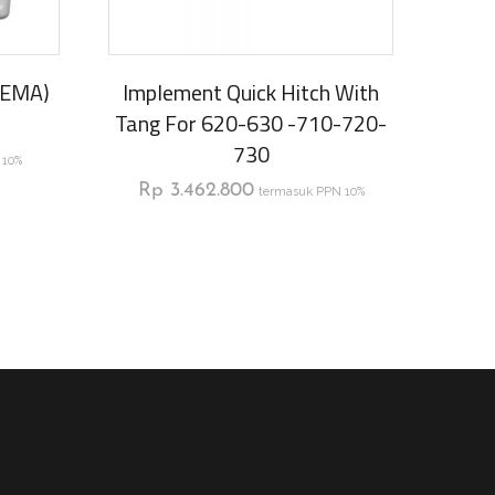
NEMA)
Implement Quick Hitch With
Tang For 620-630 -710-720-
730
 10%
Rp
3.462.800
termasuk PPN 10%