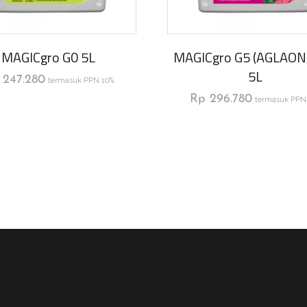
MAGICgro G0 5L
MAGICgro G5 (AGLAO
5L
247.280
termasuk PPN 10%
Rp
296.780
termasuk PPN