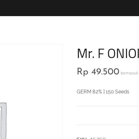
Mr. F ONIO
Rp
49.500
termasuk
GERM 82% | 150 Seeds