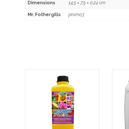
Dimensions
14,5 × 7,5 × 0,24 cm
Mr. Fothergills
promo3