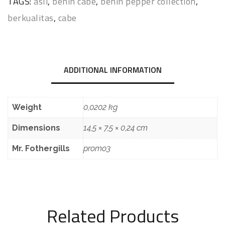
TAGS:
asli
,
benih cabe
,
benih pepper collection
,
berkualitas
,
cabe
ADDITIONAL INFORMATION
Weight
0,0202 kg
Dimensions
14,5 × 7,5 × 0,24 cm
Mr. Fothergills
promo3
Related Products