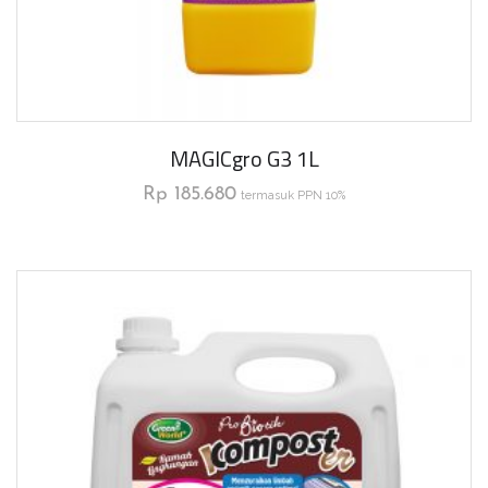
MAGICgro G3 1L
Rp
185.680
termasuk PPN 10%