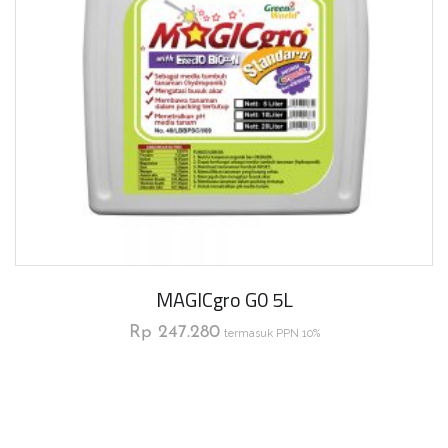
MAGICgro G0 5L
Rp
247.280
termasuk PPN 10%