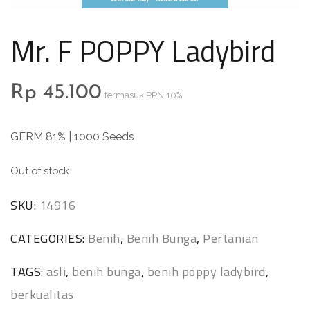
Mr. F POPPY Ladybird
Rp
45.100
termasuk PPN 10%
GERM 81% | 1000 Seeds
Out of stock
SKU:
14916
CATEGORIES:
Benih
,
Benih Bunga
,
Pertanian
TAGS:
asli
,
benih bunga
,
benih poppy ladybird
,
berkualitas