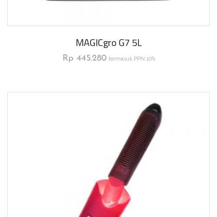
MAGICgro G7 5L
Rp
445.280
termasuk PPN 10%