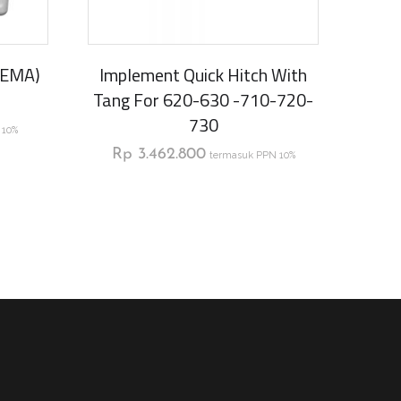
NEMA)
Implement Quick Hitch With
Tang For 620-630 -710-720-
730
 10%
Rp
3.462.800
termasuk PPN 10%