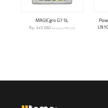
MAGICgro G7 5L
Pow
LN10
Rp
445.280
termasuk PPN 10%