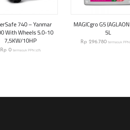
erSafe 740 – Yanmar
MAGICgro G5 (AGLAO
0 With Wheels 5.0-10
5L
7,5KW/10HP
Rp
296.780
termasuk PPN
Rp
0
termasuk PPN 10%