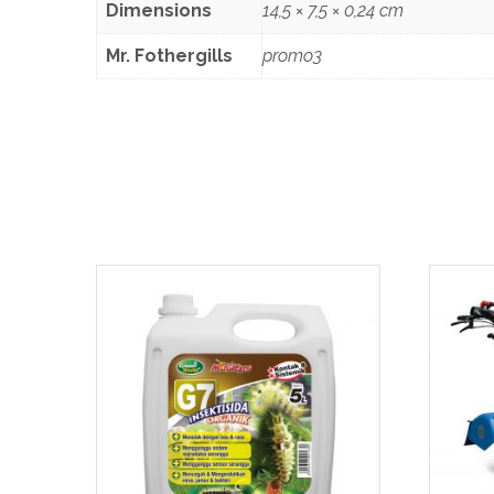
Dimensions
14,5 × 7,5 × 0,24 cm
Mr. Fothergills
promo3