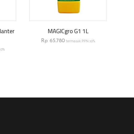
lanter
MAGICgro G1 1L
Rp
65.780
termasuk PPN 10%
10%