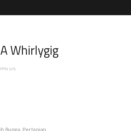
A Whirlygig
 PPN 10%
ih Bunga
,
Pertanian