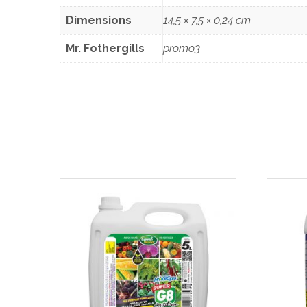
Dimensions
14,5 × 7,5 × 0,24 cm
Mr. Fothergills
promo3