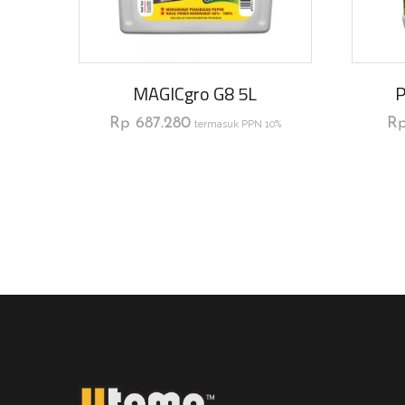
MAGICgro G8 5L
P
Rp
687.280
R
termasuk PPN 10%