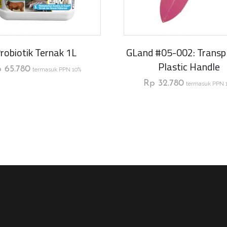
robiotik Ternak 1L
GLand #05-002: Transp
Plastic Handle
p
65.780
termasuk PPN 10%
Rp
32.780
termasuk PPN 