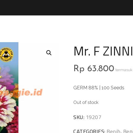
Mr. F ZINNI
Rp
63.800
termasuk
GERM 88% | 100 Seeds
Out of stock
SKU:
19207
CATEGORIES:
Benih
,
Ben