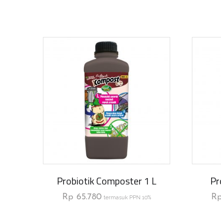
Probiotik Composter 1 L
Pr
Rp
65.780
R
termasuk PPN 10%