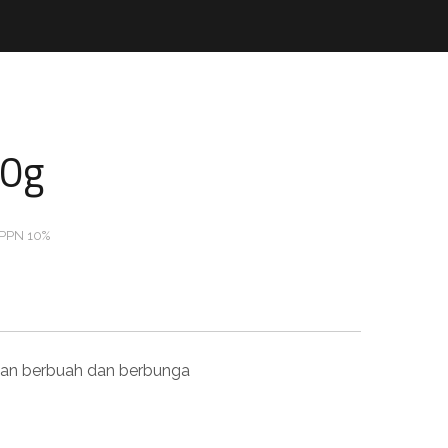
80g
 PPN 10%
man berbuah dan berbunga