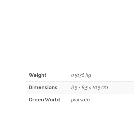
Weight
0,5136 kg
Dimensions
8,5 × 8,5 × 10,5 cm
Green World
promo1a