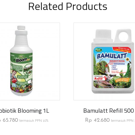
Related Products
obiotik Blooming 1L
Bamulatt Refill 500
p
65.780
Rp
42.680
termasuk PPN 10%
termasuk PPN 