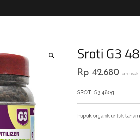
Sroti G3 4
Rp
42.680
termasuk
SROTI G3 480g
Pupuk organik untuk tana