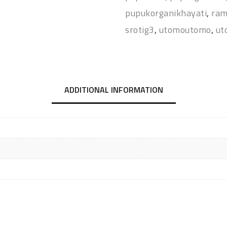
pupukorganikhayati
,
ram
srotig3
,
utomoutomo
,
ut
ADDITIONAL INFORMATION