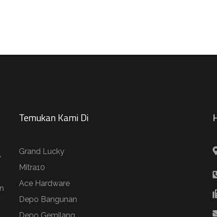
Temukan Kami Di
H
Grand Lucky
/
Mitra10
Ace Hardware
n
Depo Bangunan
Depo Gemilang