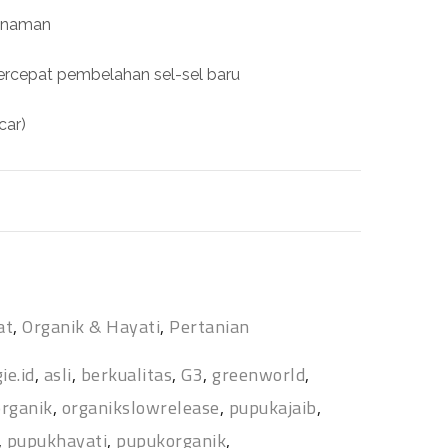
tanaman
cepat pembelahan sel-sel baru
car)
at
,
Organik & Hayati
,
Pertanian
ie.id
,
asli
,
berkualitas
,
G3
,
greenworld
,
organik
,
organikslowrelease
,
pupukajaib
,
,
pupukhayati
,
pupukorganik
,