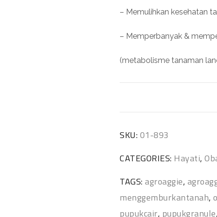
– Memulihkan kesehatan 
– Memperbanyak & memper
(metabolisme tanaman lan
SKU:
01-893
CATEGORIES:
Hayati
,
Ob
TAGS:
agroaggie
,
agroagg
menggemburkantanah
,
pupukcair
,
pupukgranule