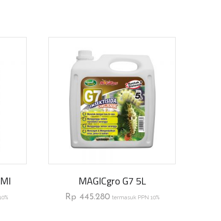
 Ml
MAGICgro G7 5L
Rp
445.280
10%
termasuk PPN 10%