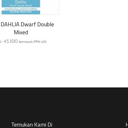
F DAHLIA Dwarf Double
Mixed
p
45.100
termasuk PPN 10%
Temukan Kami Di
H