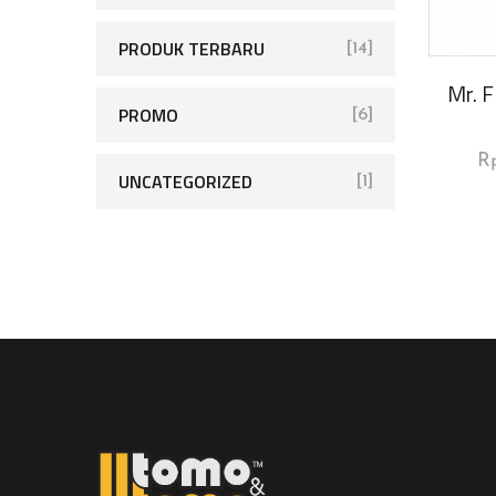
PRODUK TERBARU
[14]
Mr. 
PROMO
[6]
R
UNCATEGORIZED
[1]