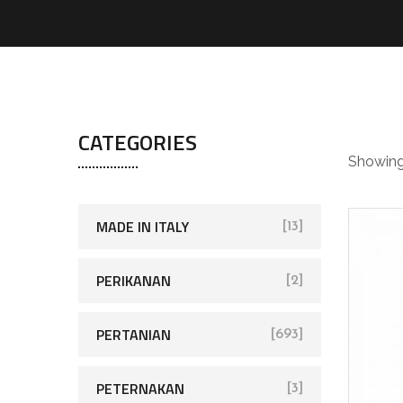
be
CATEGORIES
Showing 
MADE IN ITALY
[13]
PERIKANAN
[2]
PERTANIAN
[693]
PETERNAKAN
[3]