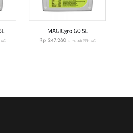
5L
MAGICgro G0 5L
Rp
247.280
 10%
termasuk PPN 10%