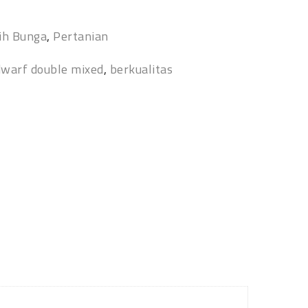
ih Bunga
,
Pertanian
dwarf double mixed
,
berkualitas