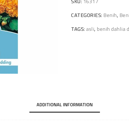
SKU:
16317
CATEGORIES:
Benih
,
Ben
TAGS:
asli
,
benih dahlia 
ADDITIONAL INFORMATION