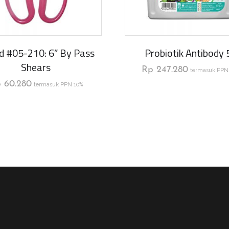
d #05-210: 6″ By Pass
Probiotik Antibody 
Shears
Rp
247.280
termasuk PPN
p
60.280
termasuk PPN 10%