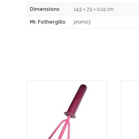
Dimensions
14,5 × 7,5 × 0,24 cm
Mr. Fothergills
promo3