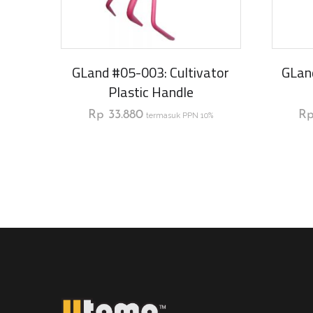
GLand #05-003: Cultivator
GLan
Plastic Handle
Rp
33.880
R
termasuk PPN 10%