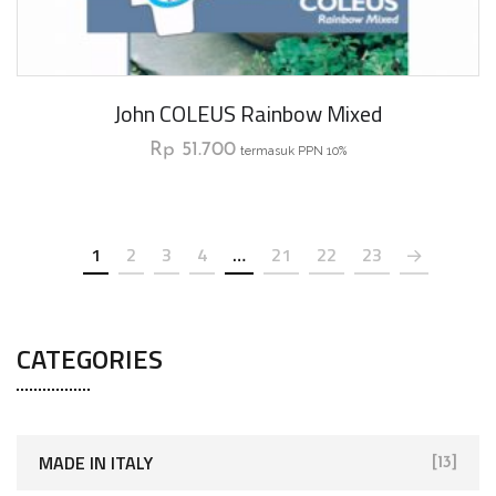
John COLEUS Rainbow Mixed
Rp
51.700
termasuk PPN 10%
1
2
3
4
…
21
22
23
CATEGORIES
MADE IN ITALY
[13]