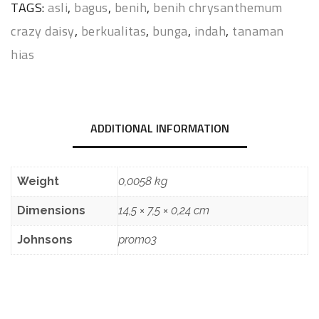
TAGS:
asli
,
bagus
,
benih
,
benih chrysanthemum
crazy daisy
,
berkualitas
,
bunga
,
indah
,
tanaman
hias
ADDITIONAL INFORMATION
Weight
0,0058 kg
Dimensions
14,5 × 7,5 × 0,24 cm
Johnsons
promo3