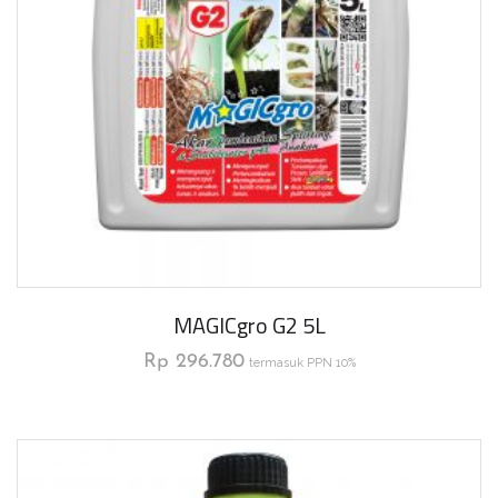
MAGICgro G2 5L
Rp
296.780
termasuk PPN 10%