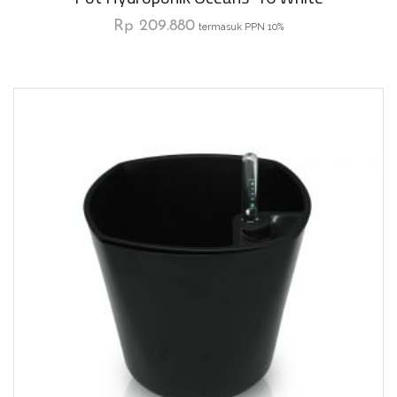
Rp
209.880
termasuk PPN 10%