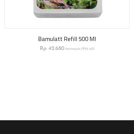
Bamulatt Refill 500 Ml
Rp
42.680
termasuk PPN 10%