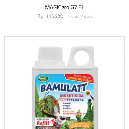
MAGICgro G7 5L
Rp
445.280
termasuk PPN 10%