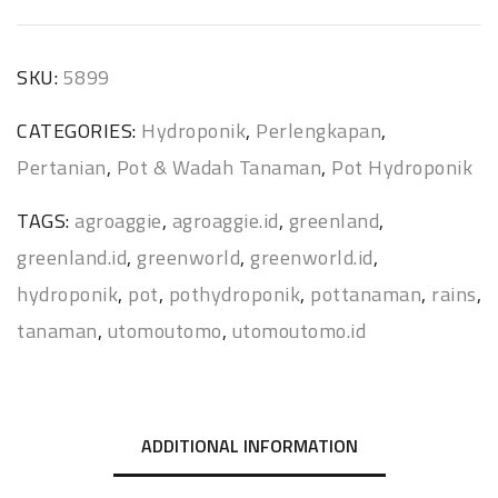
SKU:
5899
CATEGORIES:
Hydroponik
,
Perlengkapan
,
Pertanian
,
Pot & Wadah Tanaman
,
Pot Hydroponik
TAGS:
agroaggie
,
agroaggie.id
,
greenland
,
greenland.id
,
greenworld
,
greenworld.id
,
hydroponik
,
pot
,
pothydroponik
,
pottanaman
,
rains
,
tanaman
,
utomoutomo
,
utomoutomo.id
ADDITIONAL INFORMATION