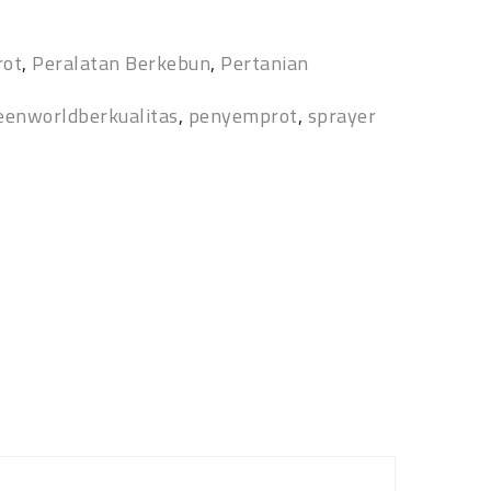
rot
,
Peralatan Berkebun
,
Pertanian
eenworldberkualitas
,
penyemprot
,
sprayer