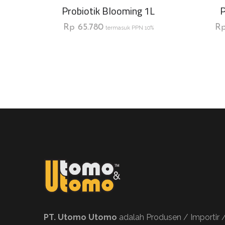
Probiotik Blooming 1L
P
Rp
65.780
R
termasuk PPN 10%
PT. Utomo Utomo
adalah Produsen / Importir 