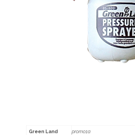
Green Land
promo1a