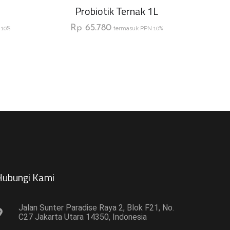
Probiotik Ternak 1L
Rp
65.780
 10%
termasuk PPN 10%
ubungi Kami​
Jalan Sunter Paradise Raya 2, Blok F21, No.
C27 Jakarta Utara 14350, Indonesia