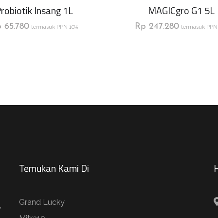
robiotik Insang 1L
MAGICgro G1 5L
p
65.780
Rp
247.280
termasuk PPN 10%
termasuk PPN
Temukan Kami Di
H
Grand Lucky
/