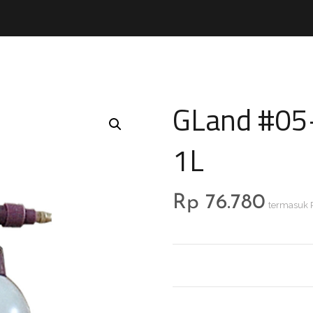
GLand #05-
1L
Rp
76.780
termasuk 