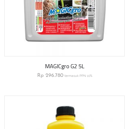
MAGICgro G2 5L
Rp
296.780
termasuk PPN 10%