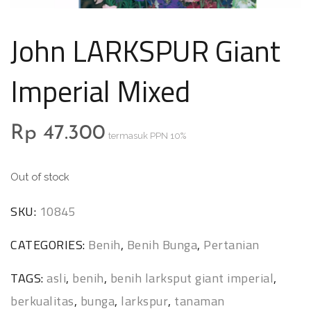
John LARKSPUR Giant
Imperial Mixed
Rp
47.300
termasuk PPN 10%
Out of stock
SKU:
10845
CATEGORIES:
Benih
,
Benih Bunga
,
Pertanian
TAGS:
asli
,
benih
,
benih larksput giant imperial
,
berkualitas
,
bunga
,
larkspur
,
tanaman