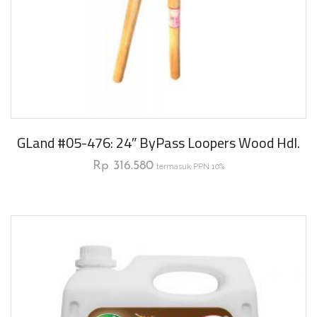
GLand #05-476: 24″ ByPass Loopers Wood Hdl.
Rp
316.580
termasuk PPN 10%