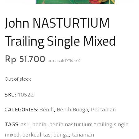
John NASTURTIUM
Trailing Single Mixed
Rp
51.700
termasuk PPN 10%
Out of stock
SKU:
10522
CATEGORIES:
Benih
,
Benih Bunga
,
Pertanian
TAGS:
asli
,
benih
,
benih nasturtium trailing single
mixed
,
berkualitas
,
bunga
,
tanaman