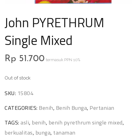
John PYRETHRUM
Single Mixed
Rp
51.700
termasuk PPN 10%
Out of stock
SKU:
15804
CATEGORIES:
Benih
,
Benih Bunga
,
Pertanian
TAGS:
asli
,
benih
,
benih pyrethrum single mixed
,
berkualitas
,
bunga
,
tanaman