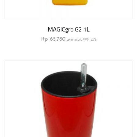
MAGICgro G2 1L
Rp
65.780
termasuk PPN 10%