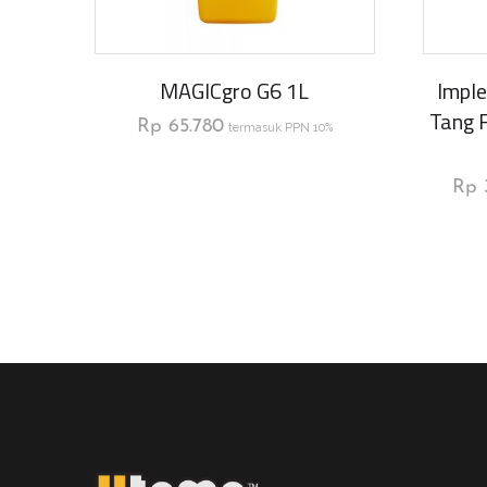
MAGICgro G6 1L
Imple
Tang 
Rp
65.780
termasuk PPN 10%
Rp