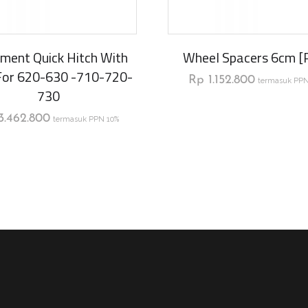
ment Quick Hitch With
Wheel Spacers 6cm [p
For 620-630 -710-720-
Rp
1.152.800
termasuk PPN
730
3.462.800
termasuk PPN 10%