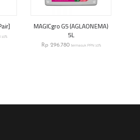
air]
MAGICgro G5 (AGLAONEMA)
5L
 10%
Rp
296.780
termasuk PPN 10%