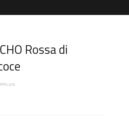
CHO Rossa di
coce
 PPN 10%