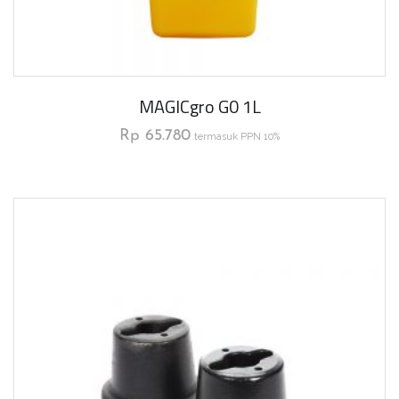
MAGICgro G0 1L
Rp
65.780
termasuk PPN 10%