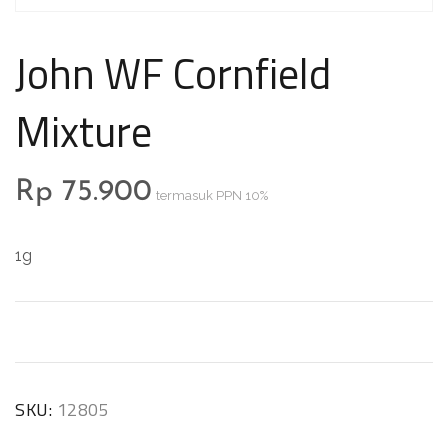
John WF Cornfield
Mixture
Rp
75.900
termasuk PPN 10%
1g
SKU:
12805