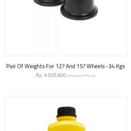
Pair Of Weights For 12? And 15? Wheels -34 Kgs
Rp
8.522.800
termasuk PPN 10%