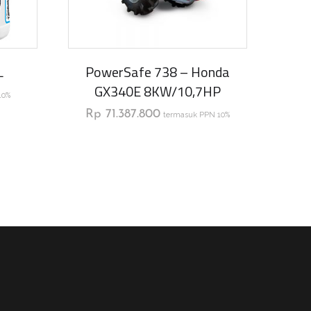
L
PowerSafe 738 – Honda
GX340E 8KW/10,7HP
10%
Rp
71.387.800
termasuk PPN 10%