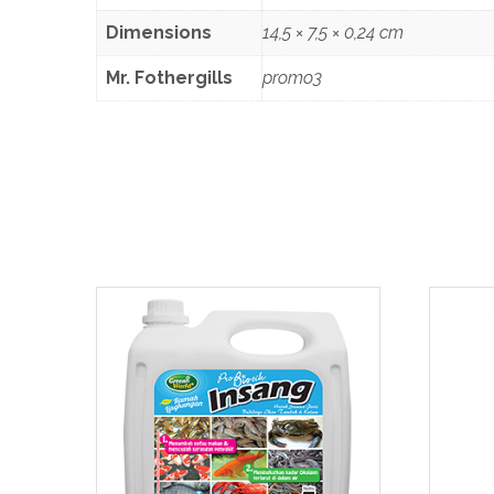
Dimensions
14,5 × 7,5 × 0,24 cm
Mr. Fothergills
promo3